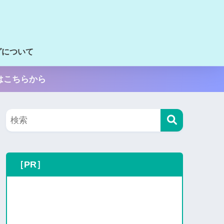
グについて
はこちらから
［PR］