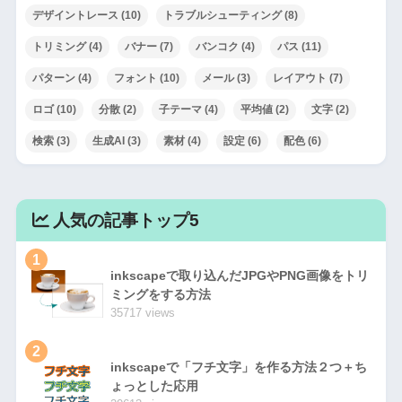
デザイントレース
(10)
トラブルシューティング
(8)
トリミング
(4)
バナー
(7)
バンコク
(4)
パス
(11)
パターン
(4)
フォント
(10)
メール
(3)
レイアウト
(7)
ロゴ
(10)
分散
(2)
子テーマ
(4)
平均値
(2)
文字
(2)
検索
(3)
生成AI
(3)
素材
(4)
設定
(6)
配色
(6)
人気の記事トップ5
1
inkscapeで取り込んだJPGやPNG画像をトリ
ミングをする方法
35717 views
2
inkscapeで「フチ文字」を作る方法２つ＋ち
ょっとした応用