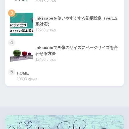
20613 views
3
Inkscapeを使いやすくする初期設定（ver1.2
系対応）
12983 views
4
inkscapeで画像のサイズにページサイズを合
わせる方法
12486 views
5
HOME
10803 views