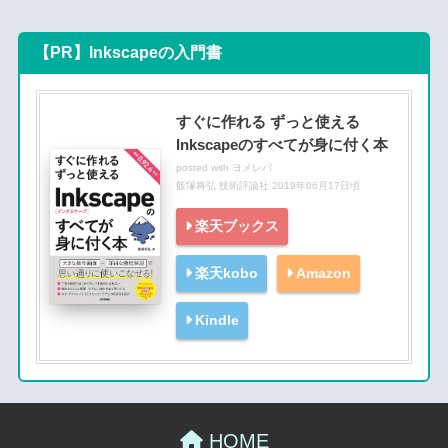
【PR】Inkscapeの入門書
すぐに作れる ずっと使える
Inkscapeのすべてが身に付く本
posted with
ヨメレバ
飯塚将弘 技術評論社 2019年06月17日頃
楽天ブックス
楽天kobo
Amazon
Kindle
HOME