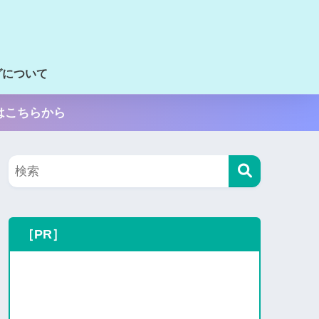
グについて
はこちらから
［PR］