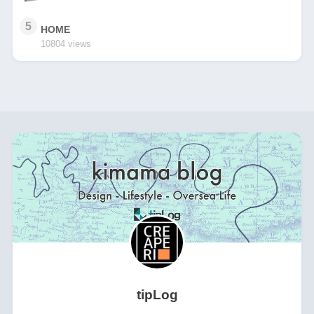
5
HOME
10804 views
tipLog