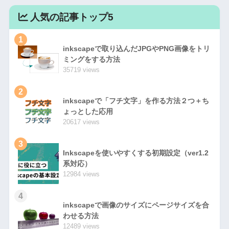
人気の記事トップ5
1
inkscapeで取り込んだJPGやPNG画像をトリ
ミングをする方法
35719 views
2
inkscapeで「フチ文字」を作る方法２つ＋ち
ょっとした応用
20617 views
3
Inkscapeを使いやすくする初期設定（ver1.2
系対応）
12984 views
4
inkscapeで画像のサイズにページサイズを合
わせる方法
12489 views