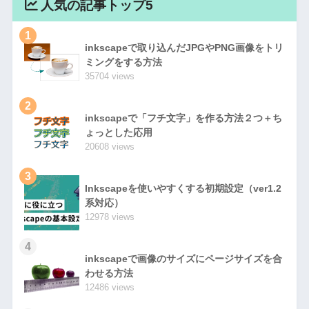
人気の記事トップ5
1
inkscapeで取り込んだJPGやPNG画像をトリ
ミングをする方法
35704 views
2
inkscapeで「フチ文字」を作る方法２つ＋ち
ょっとした応用
20608 views
3
Inkscapeを使いやすくする初期設定（ver1.2
系対応）
12978 views
4
inkscapeで画像のサイズにページサイズを合
わせる方法
12486 views