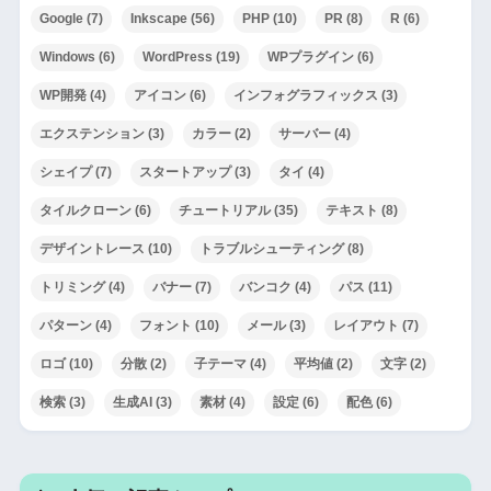
Google
(7)
Inkscape
(56)
PHP
(10)
PR
(8)
R
(6)
Windows
(6)
WordPress
(19)
WPプラグイン
(6)
WP開発
(4)
アイコン
(6)
インフォグラフィックス
(3)
エクステンション
(3)
カラー
(2)
サーバー
(4)
シェイプ
(7)
スタートアップ
(3)
タイ
(4)
タイルクローン
(6)
チュートリアル
(35)
テキスト
(8)
デザイントレース
(10)
トラブルシューティング
(8)
トリミング
(4)
バナー
(7)
バンコク
(4)
パス
(11)
パターン
(4)
フォント
(10)
メール
(3)
レイアウト
(7)
ロゴ
(10)
分散
(2)
子テーマ
(4)
平均値
(2)
文字
(2)
検索
(3)
生成AI
(3)
素材
(4)
設定
(6)
配色
(6)