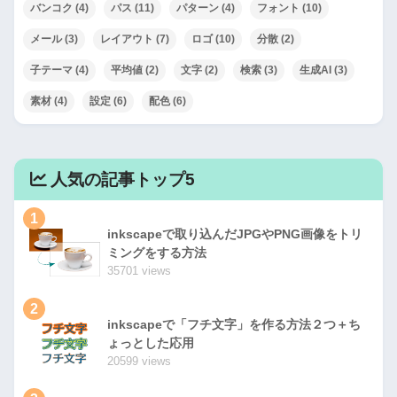
バンコク
(4)
パス
(11)
パターン
(4)
フォント
(10)
メール
(3)
レイアウト
(7)
ロゴ
(10)
分散
(2)
子テーマ
(4)
平均値
(2)
文字
(2)
検索
(3)
生成AI
(3)
素材
(4)
設定
(6)
配色
(6)
人気の記事トップ5
1
inkscapeで取り込んだJPGやPNG画像をトリ
ミングをする方法
35701 views
2
inkscapeで「フチ文字」を作る方法２つ＋ち
ょっとした応用
20599 views