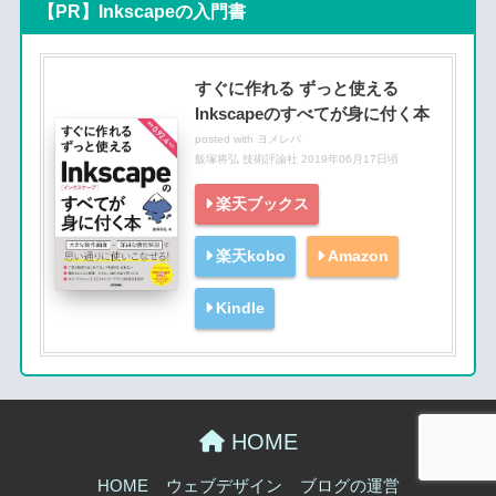
【PR】Inkscapeの入門書
すぐに作れる ずっと使える
Inkscapeのすべてが身に付く本
posted with
ヨメレバ
飯塚将弘 技術評論社 2019年06月17日頃
楽天ブックス
楽天kobo
Amazon
Kindle
HOME
HOME
ウェブデザイン
ブログの運営